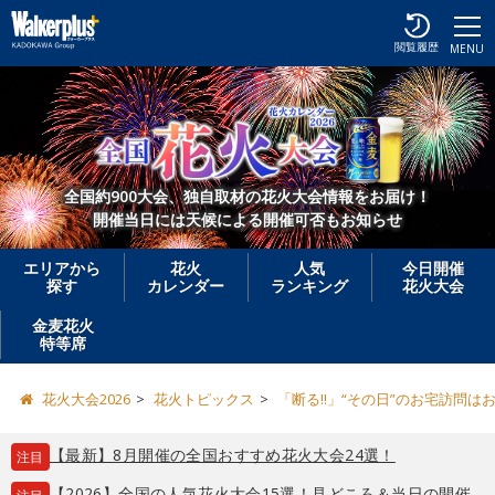
閲覧履歴
MENU
全国約900大会、独自取材の花火大会情報をお届け！
開催当日には天候による開催可否もお知らせ
エリアから
花火
人気
今日開催
探す
カレンダー
ランキング
花火大会
金麦花火
特等席
花火大会2026
花火トピックス
「断る!!」“その日”のお宅訪問
【最新】8月開催の全国おすすめ花火大会24選！
注目
【2026】全国の人気花火大会15選！見どころ＆当日の開催