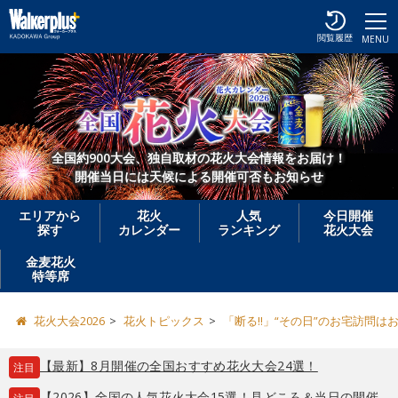
閲覧履歴
MENU
全国約900大会、独自取材の花火大会情報をお届け！
開催当日には天候による開催可否もお知らせ
エリアから
花火
人気
今日開催
探す
カレンダー
ランキング
花火大会
金麦花火
特等席
花火大会2026
花火トピックス
「断る!!」“その日”のお宅訪問
【最新】8月開催の全国おすすめ花火大会24選！
注目
【2026】全国の人気花火大会15選！見どころ＆当日の開催