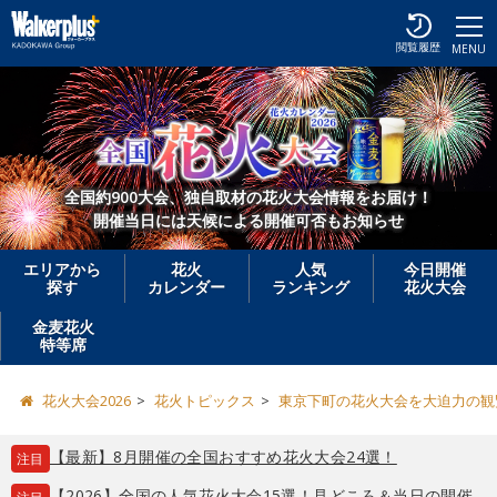
閲覧履歴
MENU
全国約900大会、独自取材の花火大会情報をお届け！
開催当日には天候による開催可否もお知らせ
エリアから
花火
人気
今日開催
探す
カレンダー
ランキング
花火大会
金麦花火
特等席
花火大会2026
花火トピックス
東京下町の花火大会を大迫力の観
【最新】8月開催の全国おすすめ花火大会24選！
注目
【2026】全国の人気花火大会15選！見どころ＆当日の開催