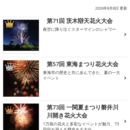
2026年8月8日 更新
第71回 茨木辯天花火大会
1
夜空に降り注ぐスターマインのシャワー
第57回 東海まつり花火大会
2
東海市の歴史と共に歩んできた、夏の一大
イベント
第73回 一関夏まつり磐井川
3
川開き花火大会
1万発の花火と多彩なイベントが魅力、73
回目を迎える歴史ある大会