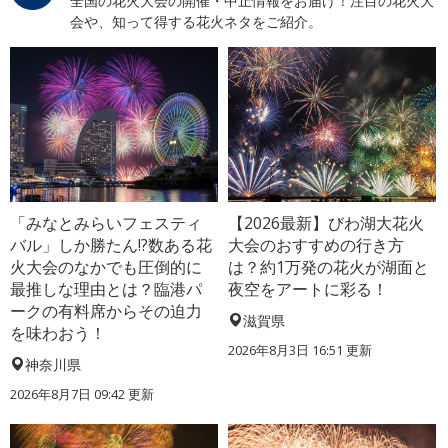
全国の花火大会の開催・中止情報をお届け！注目の花火大
会や、知って得する花火ネタをご紹介。
「みなとみらいフェスティ
【2026最新】びわ湖大花火
バル」しか勝たん!?数ある花
大会のおすすめの行き方
火大会のなかでも圧倒的に
は？約1万発の花火が湖面と
最推しな理由とは？臨港パ
夜空をアートに彩る！
ークの有料席からその迫力
滋賀県
を味わおう！
2026年8月3日 16:51 更新
神奈川県
2026年8月7日 09:42 更新