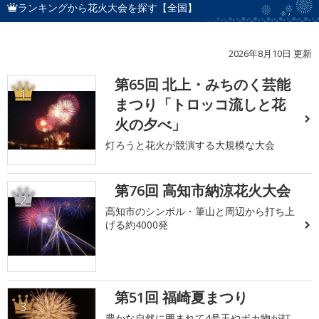
ランキングから花火大会を探す【全国】
2026年8月10日 更新
第65回 北上・みちのく芸能
1
まつり「トロッコ流しと花
火の夕べ」
灯ろうと花火が競演する大規模な大会
第76回 高知市納涼花火大会
2
高知市のシンボル・筆山と周辺から打ち上
げる約4000発
第51回 福崎夏まつり
3
豊かな自然に囲まれて4号玉やポカ物が打