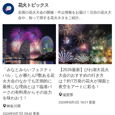
花火トピックス
全国の花火大会の開催・中止情報をお届け！注目の花火大
会や、知って得する花火ネタをご紹介。
「みなとみらいフェスティ
【2026最新】びわ湖大花火
バル」しか勝たん!?数ある花
大会のおすすめの行き方
火大会のなかでも圧倒的に
は？約1万発の花火が湖面と
最推しな理由とは？臨港パ
夜空をアートに彩る！
ークの有料席からその迫力
滋賀県
を味わおう！
2026年8月3日 16:51 更新
神奈川県
2026年8月7日 09:42 更新