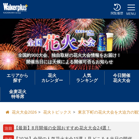
閲覧履歴
MENU
全国約900大会、独自取材の花火大会情報をお届け！
開催当日には天候による開催可否もお知らせ
エリアから
花火
人気
今日開催
探す
カレンダー
ランキング
花火大会
金麦花火
特等席
花火大会2026
花火トピックス
東京下町の花火大会を大迫力の観
【最新】8月開催の全国おすすめ花火大会24選！
注目
【2026】全国の人気花火大会15選！見どころ＆当日の開催