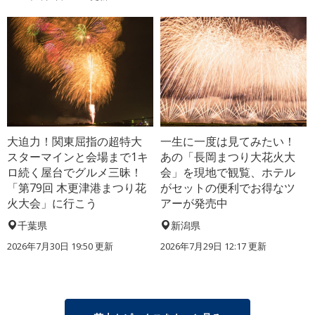
大迫力！関東屈指の超特大
一生に一度は見てみたい！
スターマインと会場まで1キ
あの「長岡まつり大花火大
ロ続く屋台でグルメ三昧！
会」を現地で観覧、ホテル
「第79回 木更津港まつり花
がセットの便利でお得なツ
火大会」に行こう
アーが発売中
千葉県
新潟県
2026年7月30日 19:50 更新
2026年7月29日 12:17 更新