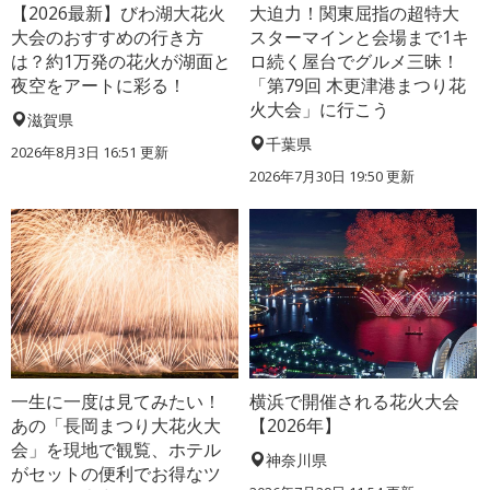
【2026最新】びわ湖大花火
大迫力！関東屈指の超特大
大会のおすすめの行き方
スターマインと会場まで1キ
は？約1万発の花火が湖面と
ロ続く屋台でグルメ三昧！
夜空をアートに彩る！
「第79回 木更津港まつり花
火大会」に行こう
滋賀県
千葉県
2026年8月3日 16:51 更新
2026年7月30日 19:50 更新
一生に一度は見てみたい！
横浜で開催される花火大会
あの「長岡まつり大花火大
【2026年】
会」を現地で観覧、ホテル
神奈川県
がセットの便利でお得なツ