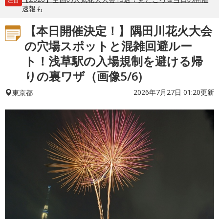
注目
速報も
【本日開催決定！】隅田川花火大会
の穴場スポットと混雑回避ルー
ト！浅草駅の入場規制を避ける帰
りの裏ワザ（画像5/6)
2026年7月27日 01:20更新
東京都