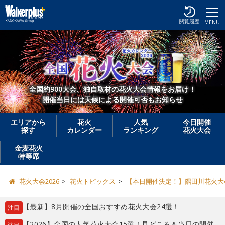
閲覧履歴
MENU
全国約900大会、独自取材の花火大会情報をお届け！
開催当日には天候による開催可否もお知らせ
エリアから
花火
人気
今日開催
探す
カレンダー
ランキング
花火大会
金麦花火
特等席
花火大会2026
花火トピックス
【本日開催決定！】隅田川花火大
【最新】8月開催の全国おすすめ花火大会24選！
注目
【2026】全国の人気花火大会15選！見どころ＆当日の開催