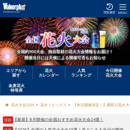
閲覧履歴
MENU
全国約900大会、独自取材の花火大会情報をお届け！
開催当日には天候による開催可否もお知らせ
エリアから
花火
人気
今日開催
探す
カレンダー
ランキング
花火大会
金麦花火
特等席
花火大会2026
花火トピックス
【本日開催決定！】隅田川花火大
【最新】8月開催の全国おすすめ花火大会24選！
注目
【2026】全国の人気花火大会15選！見どころ＆当日の開催