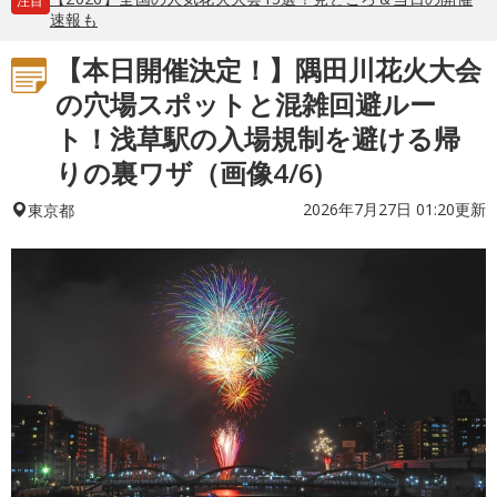
注目
速報も
【本日開催決定！】隅田川花火大会
の穴場スポットと混雑回避ルー
ト！浅草駅の入場規制を避ける帰
りの裏ワザ（画像4/6)
2026年7月27日 01:20更新
東京都