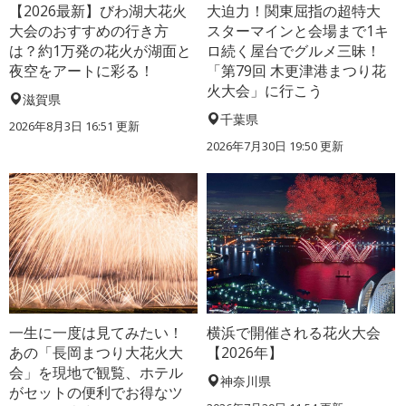
【2026最新】びわ湖大花火
大迫力！関東屈指の超特大
大会のおすすめの行き方
スターマインと会場まで1キ
は？約1万発の花火が湖面と
ロ続く屋台でグルメ三昧！
夜空をアートに彩る！
「第79回 木更津港まつり花
火大会」に行こう
滋賀県
千葉県
2026年8月3日 16:51 更新
2026年7月30日 19:50 更新
一生に一度は見てみたい！
横浜で開催される花火大会
あの「長岡まつり大花火大
【2026年】
会」を現地で観覧、ホテル
神奈川県
がセットの便利でお得なツ