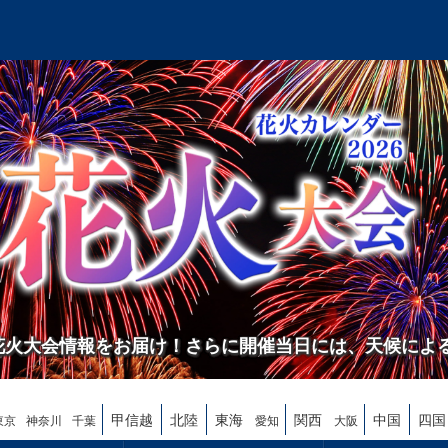
の花火大会情報をお届け！さらに開催当日には、天候によ
甲信越
北陸
東海
関西
中国
四国
東京
神奈川
千葉
愛知
大阪