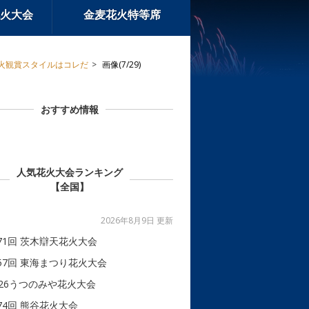
火大会
金麦花火特等席
火観賞スタイルはコレだ
画像(7/29)
おすすめ情報
人気花火大会ランキング
【全国】
2026年8月9日 更新
71回 茨木辯天花火大会
57回 東海まつり花火大会
026うつのみや花火大会
74回 熊谷花火大会