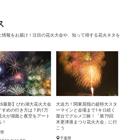
ス
止情報をお届け！注目の花火大会や、知って得する花火ネタを
026最新】びわ湖大花火大会
大迫力！関東屈指の超特大スタ
すすめの行き方は？約1万
ーマインと会場まで1キロ続く
花火が湖面と夜空をアート
屋台でグルメ三昧！「第79回
る！
木更津港まつり花火大会」に行
こう
賀県
千葉県