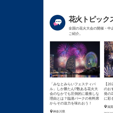
花火トピック
全国の花火大会の開催・中
ご紹介。
「みなとみらいフェスティバ
【2
ル」しか勝たん!?数ある花火大
のお
会のなかでも圧倒的に最推しな
発の
理由とは？臨港パークの有料席
に彩
からその迫力を味わおう！
滋
神奈川県