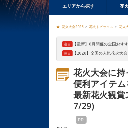
エリアから探す
花
花火大会2026
花火トピックス
花火
【最新】8月開催の全国おすす
注目
【2026】全国の人気花火大
注目
花火大会に持
便利アイテム
最新花火観賞
7/29)
PR