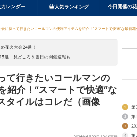
火カレンダー
今日開催の花
人気ランキング
大会に持って行きたいコールマンの便利アイテムを紹介！“スマートで快適”な最新花
め花火大会24選！
会15選！見どころ＆当日の開催速報も
って行きたいコールマンの
を紹介！“スマートで快適”な
スタイルはコレだ（画像
第
1
第
2
2
3
第
4
2026年6月22日 12:19更新