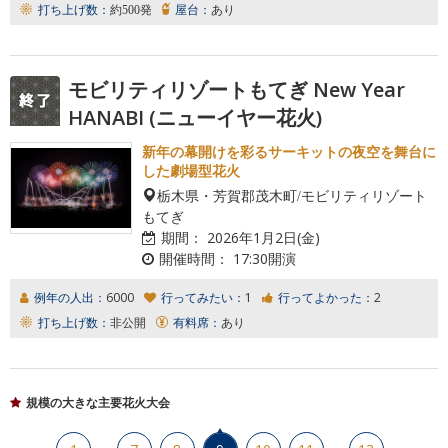
打ち上げ数：
約500発
屋台：
あり
モビリティリゾートもてぎ New Year
HANABI (ニューイヤー花火)
新年の幕開けを彩るサーキットの夜空を舞台に
した劇場型花火
栃木県・芳賀郡茂木町/モビリティリゾート
もてぎ
期間：
2026年1月2日(金)
開催時間：
17:30開演
例年の人出：
6000
行ってみたい：
1
行ってよかった：
2
打ち上げ数：
非公開
有料席：
あり
規模の大きな主要花火大会
…
…