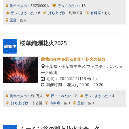
例年の人出：
36万8000人
行ってみたい：
18
行ってよかった：
6
打ち上げ数：
約5000発
有料席：
あり
屋台：
あり
桜華絢爛花火2025
蘇我の夜空を彩る音楽と花火の祭典
千葉県・千葉市中央区/フェスティバルウォ
ーク蘇我
期間：
2025年12月13日(土)
開催時間：
花火は20:00～20:20
例年の人出：
約1万人
行ってみたい：
2
行ってよかった：
4
打ち上げ数：
非公開
有料席：
あり
屋台：
あり
ムーミン谷の湖上花火大会～冬～