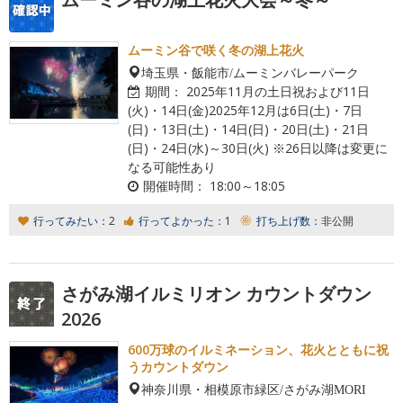
ムーミン谷で咲く冬の湖上花火
埼玉県・飯能市/ムーミンバレーパーク
期間：
2025年11月の土日祝および11日
(火)・14日(金)2025年12月は6日(土)・7日
(日)・13日(土)・14日(日)・20日(土)・21日
(日)・24日(水)～30日(火) ※26日以降は変更に
なる可能性あり
開催時間：
18:00～18:05
行ってみたい：
2
行ってよかった：
1
打ち上げ数：
非公開
さがみ湖イルミリオン カウントダウン
2026
600万球のイルミネーション、花火とともに祝
うカウントダウン
神奈川県・相模原市緑区/さがみ湖MORI