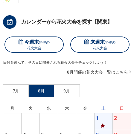
カレンダーから花火大会を探す【関東】
今週末
来週末
開催の
開催の
花火大会
花火大会
日付を選んで、その日に開催される花火大会をチェックしよう！
8月開催の花火大会一覧はこちら
7月
8月
9月
月
火
水
木
金
土
日
1
2