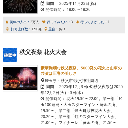
期間：
2025年11月23日(祝)
開催時間：
18:00～18:20
例年の人出：
2万人
行ってみたい：
3
行ってよかった：
1
打ち上げ数：
1200発
屋台：
あり
秩父夜祭 花火大会
豪華絢爛な秩父夜祭。5000発の花火と山車の
共演は圧巻の美しさ
埼玉県・秩父市/秩父神社周辺
期間：
2025年12月3日(水)秩父夜祭は2025
年12月2日(火)・3日(水)
開催時間：
花火19:30〜22:00。第一部「尺
玉100連発・大玉スターマイン・黄金の滝」
19:30〜、第二部「煙火町競技花火大会」
20:20〜、第三部「虹のスターマイン大会」
21:00〜。フィナーレ「黄金の滝」21:50〜