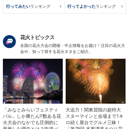
行ってみたい
ランキング
行ってよかった
ランキング
花火トピックス
全国の花火大会の開催・中止情報をお届け！注目の花火大
会や、知って得する花火ネタをご紹介。
「みなとみらいフェスティ
大迫力！関東屈指の超特大
バル」しか勝たん!?数ある花
スターマインと会場まで1キ
火大会のなかでも圧倒的に
ロ続く屋台でグルメ三昧！
最推しな理由とは？臨港パ
「第79回 木更津港まつり花