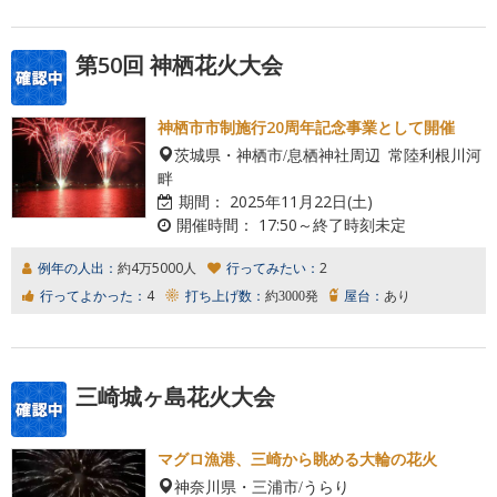
第50回 神栖花火大会
神栖市市制施行20周年記念事業として開催
茨城県・神栖市/息栖神社周辺 常陸利根川河
畔
期間：
2025年11月22日(土)
開催時間：
17:50～終了時刻未定
例年の人出：
約4万5000人
行ってみたい：
2
行ってよかった：
4
打ち上げ数：
約3000発
屋台：
あり
三崎城ヶ島花火大会
マグロ漁港、三崎から眺める大輪の花火
神奈川県・三浦市/うらり