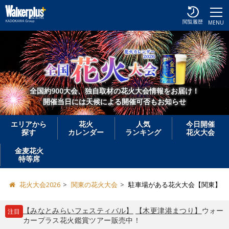
閲覧履歴
MENU
全国約900大会、独自取材の花火大会情報をお届け！
開催当日には天候による開催可否もお知らせ
エリアから
花火
人気
今日開催
探す
カレンダー
ランキング
花火大会
金麦花火
特等席
花火大会2026
関東の花火大会
駐車場がある花火大会【関東】
【みなとみらいフェスティバル】
【木更津港まつり】
ウォー
注目
カープラス花火鑑賞ツアー販売中！