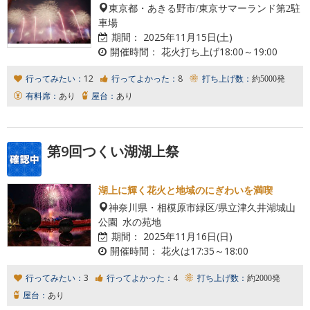
東京都・あきる野市/東京サマーランド第2駐
車場
期間：
2025年11月15日(土)
開催時間：
花火打ち上げ18:00～19:00
行ってみたい：
12
行ってよかった：
8
打ち上げ数：
約5000発
有料席：
あり
屋台：
あり
第9回つくい湖湖上祭
湖上に輝く花火と地域のにぎわいを満喫
神奈川県・相模原市緑区/県立津久井湖城山
公園 水の苑地
期間：
2025年11月16日(日)
開催時間：
花火は17:35～18:00
行ってみたい：
3
行ってよかった：
4
打ち上げ数：
約2000発
屋台：
あり