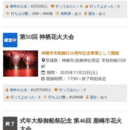
例年の人出：
6万5000人
行ってみたい：
9
行ってよかった：
6
打ち上げ数：
2000～3000発
有料席：
あり
屋台：
あり
第50回 神栖花火大会
神栖市市制施行20周年記念事業として開催
茨城県・神栖市/息栖神社周辺 常陸利根川河
畔
期間：
2025年11月22日(土)
開催時間：
17:50～終了時刻未定
例年の人出：
約4万5000人
行ってみたい：
2
行ってよかった：
4
打ち上げ数：
約3000発
屋台：
あり
式年大祭御船祭記念 第46回 鹿嶋市花火
大会