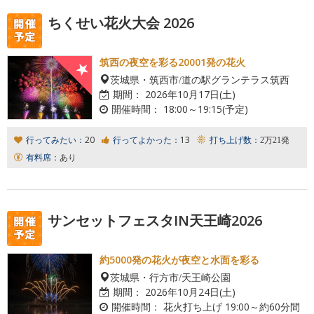
ちくせい花火大会 2026
筑西の夜空を彩る20001発の花火
茨城県・筑西市/道の駅グランテラス筑西
期間：
2026年10月17日(土)
開催時間：
18:00～19:15(予定)
行ってみたい：
20
行ってよかった：
13
打ち上げ数：
2万21発
有料席：
あり
サンセットフェスタIN天王崎2026
約5000発の花火が夜空と水面を彩る
茨城県・行方市/天王崎公園
期間：
2026年10月24日(土)
開催時間：
花火打ち上げ 19:00～約60分間