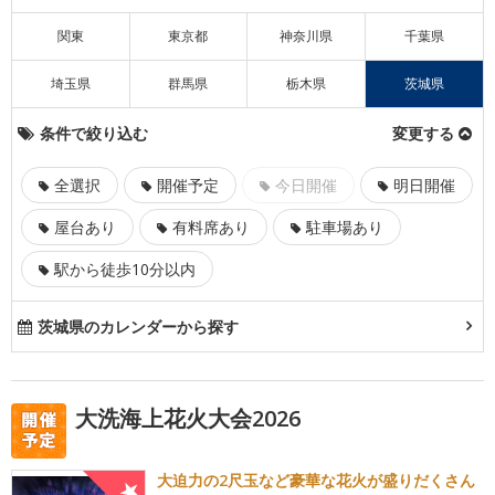
関東
東京都
神奈川県
千葉県
埼玉県
群馬県
栃木県
茨城県
条件で絞り込む
変更する
全選択
開催予定
今日開催
明日開催
屋台あり
有料席あり
駐車場あり
駅から徒歩10分以内
茨城県のカレンダーから探す
大洗海上花火大会2026
大迫力の2尺玉など豪華な花火が盛りだくさん