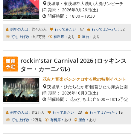
茨城県・東茨城郡大洗町/大洗サンビーチ
期間：
2026年9月26日(土)
開催時間：
18:00～19:30
例年の人出：
約40万人
行ってみたい：
67
行ってよかった：
32
打ち上げ数：
約2万発
有料席：
あり
屋台：
あり
rockin'star Carnival 2026 (ロッキンス
ター・カーニバル)
花火と音楽がシンクロする秋の特別イベント
茨城県・ひたちなか市/国営ひたち海浜公園
期間：
2026年10月3日(土)
開催時間：
花火打ち上げ18:00～19:15予定
例年の人出：
約2万人
行ってみたい：
23
行ってよかった：
18
打ち上げ数：
2万発
有料席：
あり
屋台：
あり