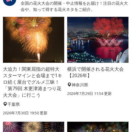
全国の花火大会の開催・中止情報をお届け！注目の花火大
会や、知って得する花火ネタをご紹介。
大迫力！関東屈指の超特大
横浜で開催される花火大会
スターマインと会場まで1キ
【2026年】
ロ続く屋台でグルメ三昧！
神奈川県
「第79回 木更津港まつり花
2026年7月29日 11:54 更新
火大会」に行こう
千葉県
2026年7月30日 19:50 更新