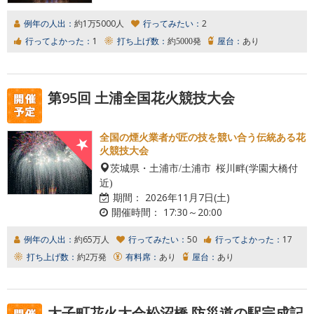
例年の人出：
約1万5000人
行ってみたい：
2
行ってよかった：
1
打ち上げ数：
約5000発
屋台：
あり
第95回 土浦全国花火競技大会
全国の煙火業者が匠の技を競い合う伝統ある花
火競技大会
茨城県・土浦市/土浦市 桜川畔(学園大橋付
近)
期間：
2026年11月7日(土)
開催時間：
17:30～20:00
例年の人出：
約65万人
行ってみたい：
50
行ってよかった：
17
打ち上げ数：
約2万発
有料席：
あり
屋台：
あり
大子町花火大会松沼橋 防災道の駅完成記