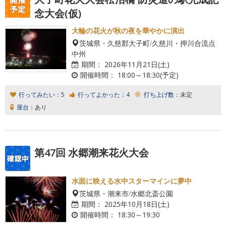
念大会(仮)
大輪の花火が秋の夜を華やかに演出
茨城県・久慈郡大子町/久慈川・押川合流点
中州
期間：
2026年11月21日(土)
開催時間：
18:00～18:30(予定)
行ってみたい：
5
行ってよかった：
4
打ち上げ数：
未定
屋台：
あり
第47回 水郷潮来花火大会
水面に映える水中スターマインに夢中
茨城県・潮来市/水郷北斎公園
期間：
2025年10月18日(土)
開催時間：
18:30～19:30