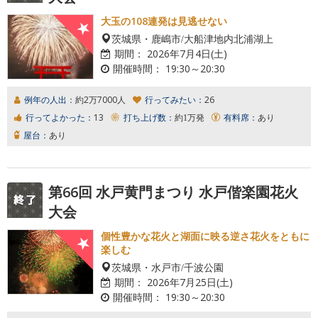
大玉の108連発は見逃せない
茨城県・鹿嶋市/大船津地内北浦湖上
期間：
2026年7月4日(土)
開催時間：
19:30～20:30
例年の人出：
約2万7000人
行ってみたい：
26
行ってよかった：
13
打ち上げ数：
約1万発
有料席：
あり
屋台：
あり
第66回 水戸黄門まつり 水戸偕楽園花火
大会
個性豊かな花火と湖面に映る逆さ花火をともに
楽しむ
茨城県・水戸市/千波公園
期間：
2026年7月25日(土)
開催時間：
19:30～20:30