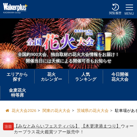
閲覧履歴
MENU
全国約900大会、独自取材の花火大会情報をお届け！
開催当日には天候による開催可否もお知らせ
エリアから
花火
人気
今日開催
探す
カレンダー
ランキング
花火大会
金麦花火
特等席
花火大会2026
関東の花火大会
茨城県の花火大会
駐車場があ
【みなとみらいフェスティバル】
【木更津港まつり】
ウォー
注目
カープラス花火鑑賞ツアー販売中！