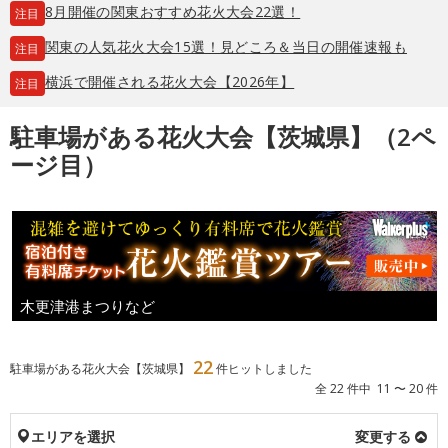
8月開催の関東おすすめ花火大会22選！
注目
関東の人気花火大会15選！見どころ＆当日の開催速報も
注目
横浜で開催される花火大会【2026年】
注目
駐車場がある花火大会【茨城県】（2ペ
ージ目）
木更津港まつりなど
22
駐車場がある花火大会【茨城県】
件ヒットしました
全 22 件中 11 〜 20 件
エリアを選択
変更する